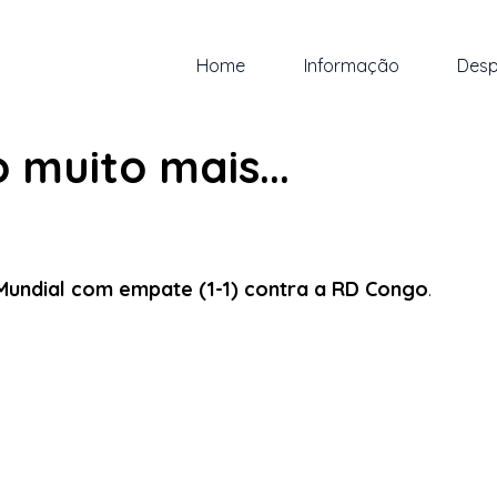
Home
Informação
Desp
n.
1 min de leitura
o muito mais...
 5 estrelas.
Mundial com empate (1-1) contra a RD Congo
.