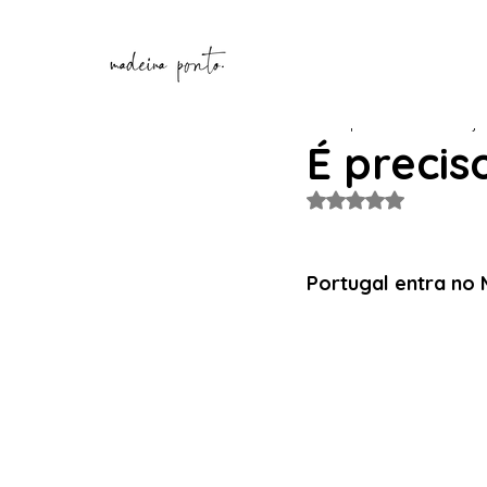
Henrique Correia
17 de ju
É precis
Avaliado com NaN de
Portugal entra no 