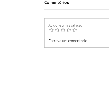
Comentários
Adicione uma avaliação
Lojas 'Marítimo' passam a
Escreva um comentário
'Hummel'