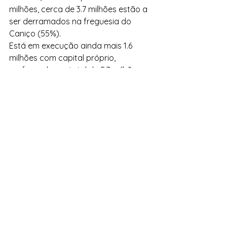
milhões, cerca de 3.7 milhões estão a 
ser derramados na freguesia do 
Caniço (55%). 
Está em execução ainda mais 1.6 
milhões com capital próprio, 
perfazendo um total de 5.3 milhões 
derramados na freguesia do Caniço, 
exclusivamente. 
A concluir, deu uma palavra de 
apreço aos galardoados com o 
‘Caniço de Ouro’ deste ano:  
Na categoria personalidade: Padre 
David Quintal 
Na categoria juventude’: Pedro 
Campos, Carolina da Costa e Tiago 
Velosa 
Na categoria ‘instituição’: a Farmácia 