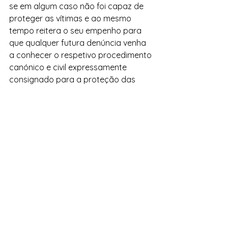
se em algum caso não foi capaz de 
proteger as vítimas e ao mesmo 
tempo reitera o seu empenho para 
que qualquer futura denúncia venha 
a conhecer o respetivo procedimento 
canónico e civil expressamente 
consignado para a proteção das 
vítimas. 
A Comissão Diocesana de Proteção 
das Crianças, Jovens e Adultos 
Vulneráveis da Diocese do Funchal 
continuará a exercer o seu trabalho 
de prevenção, de acolhimento e de 
acompanhamento, bem como de 
colaboração com os organismos 
eclesiais e civis".