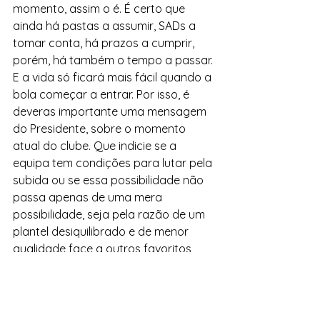
momento, assim o é. É certo que 
ainda há pastas a assumir, SADs a 
tomar conta, há prazos a cumprir, 
porém, há também o tempo a passar. 
E a vida só ficará mais fácil quando a 
bola começar a entrar. Por isso, é 
deveras importante uma mensagem 
do Presidente, sobre o momento 
atual do clube. Que indicie se a 
equipa tem condições para lutar pela 
subida ou se essa possibilidade não 
passa apenas de uma mera 
possibilidade, seja pela razão de um 
plantel desiquilibrado e de menor 
qualidade face a outros favoritos, 
seja pela impossibilidade financeira 
de o reforçar, seja por outra razão 
qualquer. 
Isto é importante até por uma 