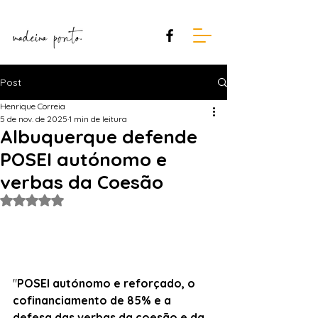
Post
Henrique Correia
5 de nov. de 2025
1 min de leitura
Albuquerque defende
POSEI autónomo e
verbas da Coesão
Avaliado com NaN de 5 estrelas.
"
POSEI autónomo e reforçado, o 
cofinanciamento de 85% e a 
defesa das verbas da coesão e da 