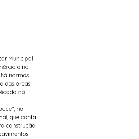
or Municipal 
ércio e na 
e há normas 
o das áreas 
licada na 
pace”, no 
hal, que conta 
a construção, 
pavimentos. 