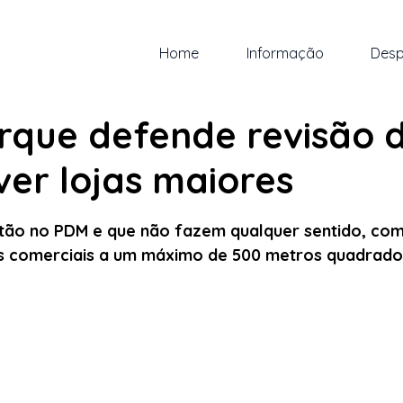
Home
Informação
Desp
n.
1 min de leitura
rque defende revisão 
er lojas maiores
 5 estrelas.
tão no PDM e que não fazem qualquer sentido, com
as comerciais a um máximo de 500 metros quadrado