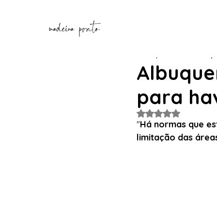
Henrique Correia
12 de ja
Albuque
para hav
Avaliado com NaN de
"
Há normas que es
limitação das áre