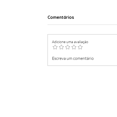
Comentários
Adicione uma avaliação
JSD-M "meteu na gaveta"
Escreva um comentário
os primeiros anos de
história