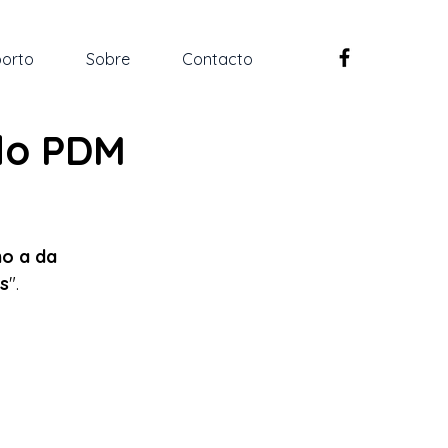
orto
Sobre
Contacto
do PDM
o a da 
s
".