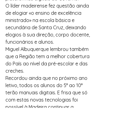
O líder madeirense fez questão ainda 
de elogiar «o ensino de excelência 
ministrado» na escola básica e 
secundária de Santa Cruz, deixando 
elogios à sua direção, corpo docente, 
funcionários e alunos.
Miguel Albuquerque lembrou também 
que a Região tem a melhor cobertura 
do País ao nível da pré-escolar e das 
creches.
Recordou ainda que no próximo ano 
letivo, todos os alunos do 5° ao 10° 
terão manuais digitais. E frisa que só 
com estas novas tecnologias foi 
possível à Madeira continuar a 
assegurar a continuidade do ensino 
durante a pandemia.
No futuro, a ideia passa por 