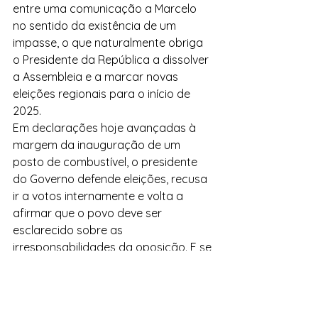
entre uma comunicação a Marcelo 
no sentido da existência de um 
impasse, o que naturalmente obriga 
o Presidente da República a dissolver 
a Assembleia e a marcar novas 
eleições regionais para o início de 
2025. 
Em declarações hoje avançadas à 
margem da inauguração de um 
posto de combustível, o presidente 
do Governo defende eleições, recusa 
ir a votos internamente e volta a 
afirmar que o povo deve ser 
esclarecido sobre as 
irresponsabilidades da oposição. E se 
o povo castigar Albuquerque e não a 
oposição? Albuquerque responde: 
"Posso ser eu o castigado, mas pelo 
menos não tenho medo de me 