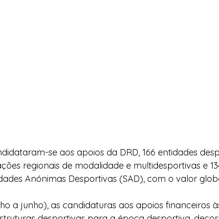
didataram-se aos apoios da DRD, 166 entidades desp
iações regionais de modalidade e multidesportivas e 13
edades Anónimas Desportivas (SAD), com o valor glob
ho a junho), as candidaturas aos apoios financeiros às
estruturas desportivas para a época desportiva, decor