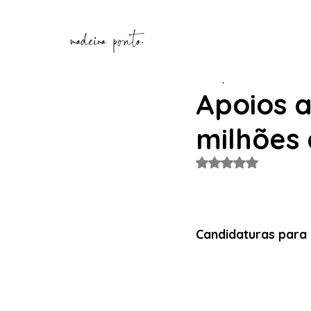
henriquecorreia196
30 de
Apoios a
milhões
Avaliado com NaN de
Candidaturas para 