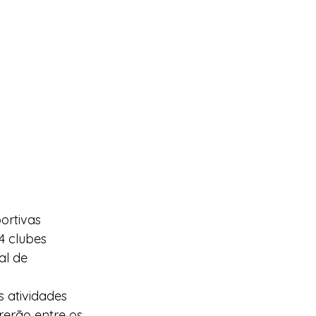
ortivas 
4 clubes 
al de 
 atividades 
rerão entre os 