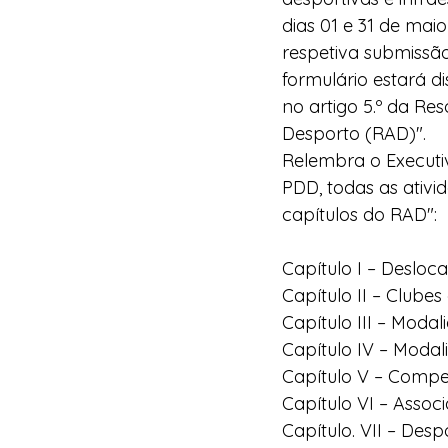
dias 01 e 31 de mai
respetiva submissã
formulário estará d
no artigo 5.º da Re
Desporto (RAD)".
Relembra o Executi
PDD, todas as ativi
capítulos do RAD":
Capítulo I – Desloc
Capítulo II – Clube
Capítulo III – Moda
Capítulo IV – Modal
Capítulo V – Compe
Capítulo VI – Assoc
Capítulo. VII – Des