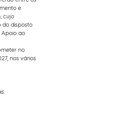
imento e 
 cujo 
 do disposto 
e Apoio ao 
bmeter no 
7, nos vários 
is