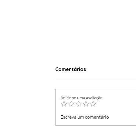
Comentários
Adicione uma avaliação
Concurso para 42 postos
Escreva um comentário
de trabalho de Bombeiro
Especialista