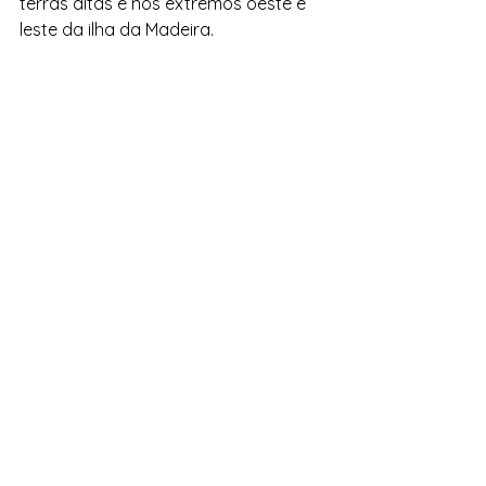
terras altas e nos extremos oeste e 
leste da ilha da Madeira.
Ver tudo
Posts recentes