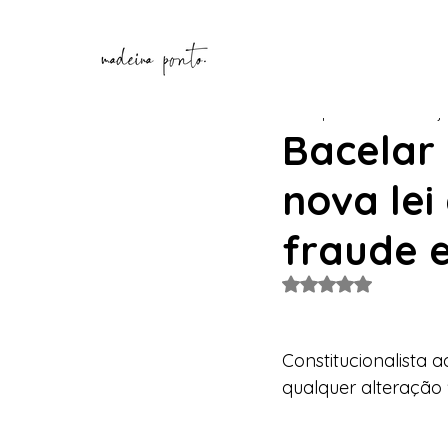
Henrique Correia
29 de j
Bacelar 
nova lei
fraude e
Avaliado com NaN de
Constitucionalista a
qualquer alteração 