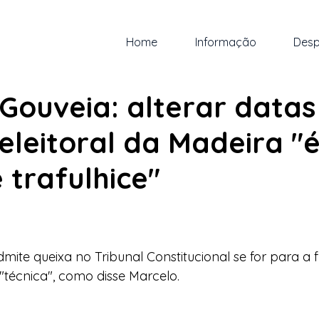
Home
Informação
Desp
an. de 2025
1 min de leitura
Gouveia: alterar datas
 eleitoral da Madeira "
 trafulhice"
 5 estrelas.
dmite queixa no Tribunal Constitucional se for para a f
"técnica", como disse Marcelo.