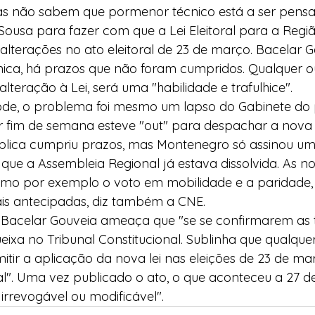
stas não sabem que pormenor técnico está a ser pens
ousa para fazer com que a Lei Eleitoral para a Regiã
alterações no ato eleitoral de 23 de março. Bacelar G
nica, há prazos que não foram cumpridos. Qualquer o
alteração à Lei, será uma "habilidade e trafulhice".
de, o problema foi mesmo um lapso do Gabinete do 
er fim de semana esteve "out" para despachar a nova 
blica cumpriu prazos, mas Montenegro só assinou um 
m que a Assembleia Regional já estava dissolvida. As n
 como por exemplo o voto em mobilidade e a paridade
ais antecipadas, diz também a CNE.
a Bacelar Gouveia ameaça que "se se confirmarem as t
ixa no Tribunal Constitucional. Sublinha que qualque
itir a aplicação da nova lei nas eleições de 23 de m
al". Uma vez publicado o ato, o que aconteceu a 27 de 
irrevogável ou modificável".