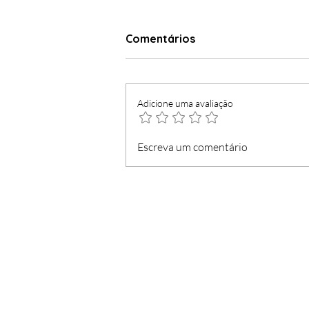
Comentários
Adicione uma avaliação
Concurso para 42 postos
Escreva um comentário
de trabalho de Bombeiro
Especialista