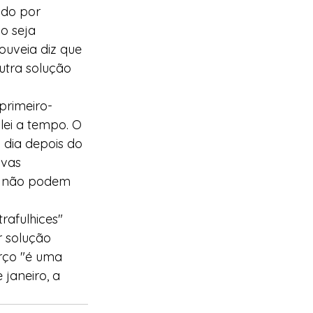
ado por 
o seja 
ouveia diz que 
utra solução 
primeiro-
lei a tempo. O 
dia depois do 
ovas 
, não podem 
rafulhices" 
r solução 
arço "é uma 
janeiro, a 