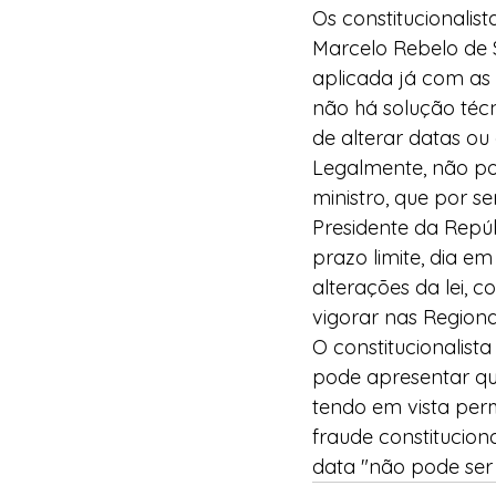
Os constitucionali
Marcelo Rebelo de S
aplicada já com as 
não há solução téc
de alterar datas ou 
Legalmente, não po
ministro, que por s
Presidente da Repú
prazo limite, dia e
alterações da lei,
vigorar nas Region
O constitucionalist
pode apresentar que
tendo em vista perm
fraude constitucion
data "não pode ser 