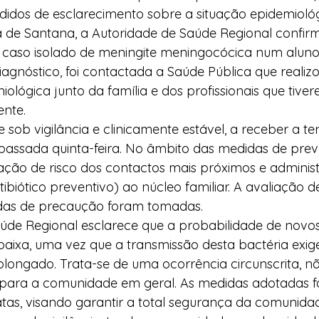
didos de esclarecimento sobre a situação epidemiológ
a de Santana, a Autoridade de Saúde Regional confir
m caso isolado de meningite meningocócica num aluno
diagnóstico, foi contactada a Saúde Pública que realizo
iológica junto da família e dos profissionais que tive
nte. 
 sob vigilância e clinicamente estável, a receber a te
assada quinta-feira. No âmbito das medidas de preve
ação de risco dos contactos mais próximos e adminis
tibiótico preventivo) ao núcleo familiar. A avaliação de 
das de precaução foram tomadas.
úde Regional esclarece que a probabilidade de novos
baixa, uma vez que a transmissão desta bactéria exi
longado. Trata-se de uma ocorrência circunscrita, nã
 para a comunidade em geral. As medidas adotadas f
as, visando garantir a total segurança da comunidade