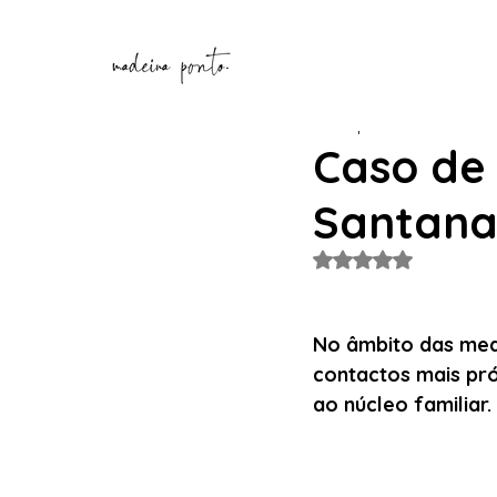
Henrique Correia
4 de ma
Caso de
Santana
Avaliado com NaN de
No âmbito das medi
contactos mais pró
ao núcleo familiar.