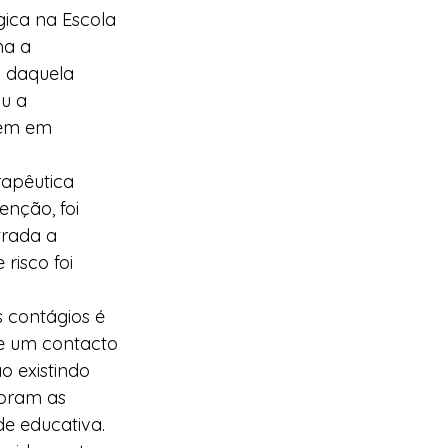
ica na Escola 
ma a 
 daquela 
u a 
rem em 
rapêutica 
nção, foi 
trada a 
risco foi 
 contágios é 
ge um contacto 
o existindo 
oram as 
 educativa.   