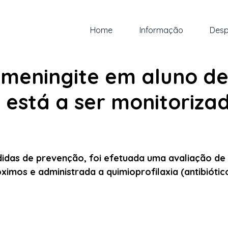
Home
Informação
Desp
i.
2 min de leitura
 meningite em aluno d
 está a ser monitoriza
 5 estrelas.
das de prevenção, foi efetuada uma avaliação de 
ximos e administrada a quimioprofilaxia (antibiótic