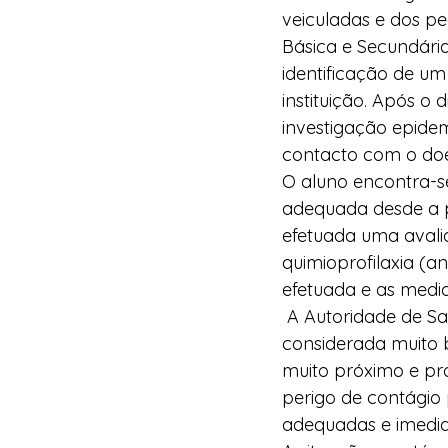
veiculadas e dos pe
Básica e Secundári
identificação de u
instituição. Após o 
investigação epidem
contacto com o doe
O aluno encontra-se
adequada desde a p
efetuada uma avali
quimioprofilaxia (an
efetuada e as medi
 A Autoridade de Sa
considerada muito 
muito próximo e pro
perigo de contágio
adequadas e imediat