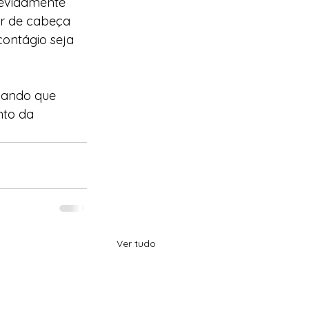
devidamente 
or de cabeça 
ontágio seja 
mando que 
to da 
Ver tudo