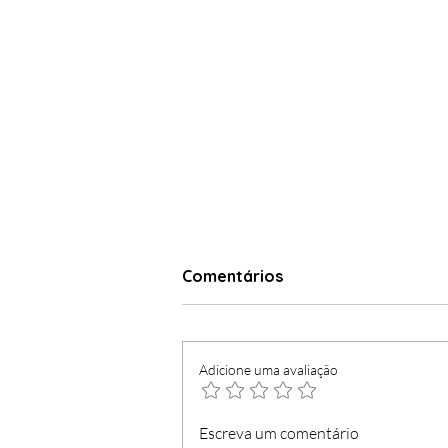
Comentários
Adicione uma avaliação
Marítimo entra a ganhar no
Escreva um comentário