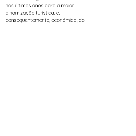
nos últimos anos para a maior 
dinamização turística, e, 
consequentemente, económica, do 
Porto Santo, refere uma publicação 
nas plataformas digitais do Governo.
Ver tudo
Posts recentes