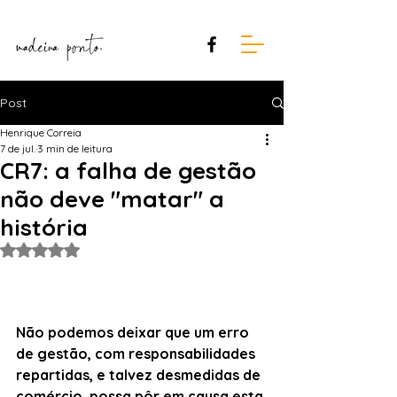
Post
Henrique Correia
7 de jul.
3 min de leitura
CR7: a falha de gestão
não deve "matar" a
história
Avaliado com NaN de 5 estrelas.
Não podemos deixar que um erro 
de gestão, com responsabilidades 
repartidas, e talvez desmedidas de 
comércio, possa pôr em causa esta 