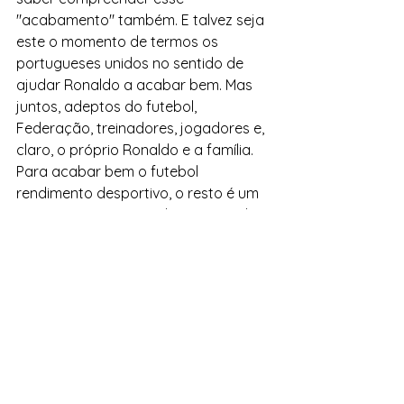
"acabamento" também. E talvez seja 
este o momento de termos os 
portugueses unidos no sentido de 
ajudar Ronaldo a acabar bem. Mas 
juntos, adeptos do futebol, 
Federação, treinadores, jogadores e, 
claro, o próprio Ronaldo e a família. 
Para acabar bem o futebol 
rendimento desportivo, o resto é um 
compromisso assumido para a vida e 
que se vai perpetuar ao longo da 
história do futebol. 
Não podemos deixar que um erro de 
gestão, com responsabilidades 
repartidas, e talvez desmedidas de 
comércio, possa pôr em causa esta 
história bonita chamada Cristiano 
Ronaldo. Sem branquear o que quer 