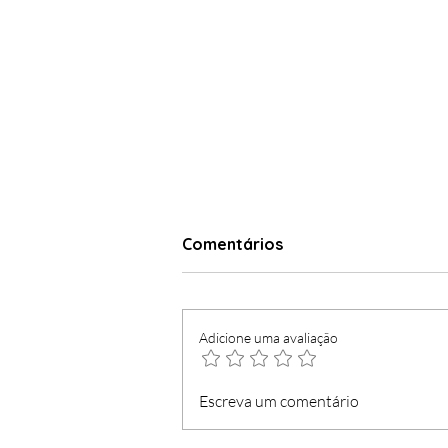
Comentários
Adicione uma avaliação
Seguro envia lei de
Escreva um comentário
estrangeiros para o
"Constitucional"