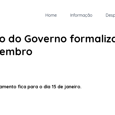
Home
Informação
Desp
z. de 2023
1 min de leitura
o do Governo formaliz
zembro
 5 estrelas.
amento fica para o dia 15 de janeiro.