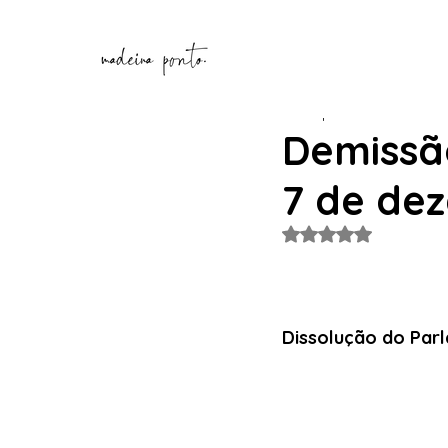
Henrique Correia
2 de de
Demissã
7 de de
Avaliado com NaN de
Dissolução do Parl