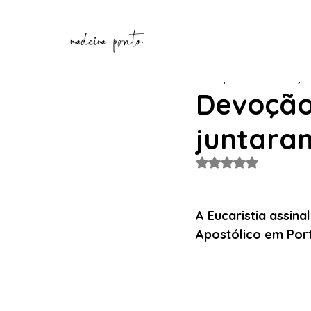
Henrique Correia
4 de jun
Devoção,
juntara
Avaliado com NaN de
A Eucaristia assina
Apostólico em Port