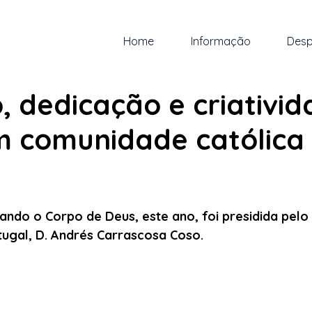
Home
Informação
Desp
.
1 min de leitura
 dedicação e criativi
m comunidade católica
 5 estrelas.
lando o Corpo de Deus, este ano, foi presidida pelo
ugal, D. Andrés Carrascosa Coso.