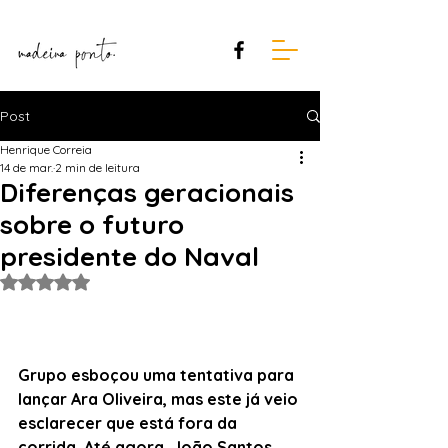
Post
Henrique Correia
14 de mar.
2 min de leitura
Diferenças geracionais
sobre o futuro
presidente do Naval
Avaliado com NaN de 5 estrelas.
Grupo esboçou uma tentativa para 
lançar Ara Oliveira, mas este já veio 
esclarecer que está fora da 
corrida. Até agora, João Santos 