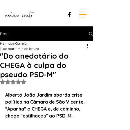
Post
Henrique Correia
11 de mar.
1 min de leitura
"Do anedotário do
CHEGA à culpa do
pseudo PSD-M"
Avaliado com NaN de 5 estrelas.
Alberto João Jardim aborda crise 
política na Câmara de São Vicente. 
"Apanha" o CHEGA e, de caminho, 
chega "estilhaços" ao PSD-M.