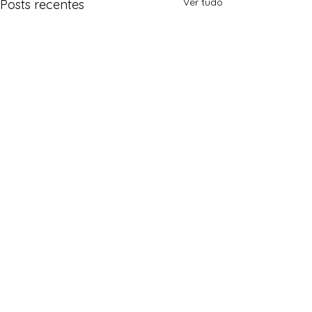
Ver tudo
Posts recentes
Comentários
0.0 / 5 (0)