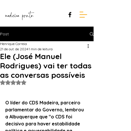
Post
Henrique Correia
21 de out. de 2024
1 min de leitura
Ele (José Manuel
Rodrigues) vai ter todas
as conversas possíveis
Avaliado com NaN de 5 estrelas.
O líder do CDS Madeira, parceiro 
parlamentar do Governo, lembrou 
a Albuquerque que "o CDS foi 
decisivo para haver estabilidade 
política e governabilidade
na 