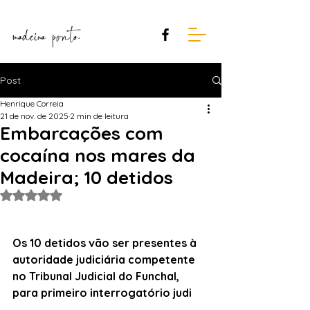
Post
Henrique Correia
21 de nov. de 2025
2 min de leitura
Embarcações com
cocaína nos mares da
Madeira; 10 detidos
Avaliado com NaN de 5 estrelas.
Os 10
detidos vão ser presentes à 
autoridade judiciária competente 
no Tribunal Judicial do Funchal, 
para primeiro interrogatório judi