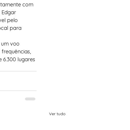
untamente com 
 Edgar 
el pelo 
ocal para 
e um voo 
 frequências, 
 6.300 lugares 
Ver tudo