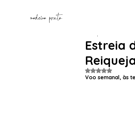
Henrique Correia
16 de o
Estreia 
Reiquej
Avaliado com NaN de
Voo semanal, às ter