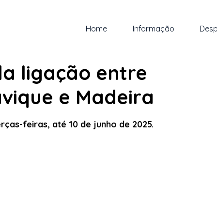
Home
Informação
Desp
ut. de 2024
1 min de leitura
da ligação entre
avique e Madeira
 5 estrelas.
ças-feiras, até 10 de junho de 2025. 