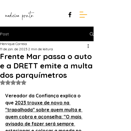
Post
Henrique Correia
11 de jan. de 2023
2 min de leitura
Frente Mar passa o auto
e a DRETT emite a multa
dos parquímetros
Avaliado com NaN de 5 estrelas.
Vereador da Confiança explica o 
que 
2023 trouxe de novo na 
"trapalhada" sobre quem multa e 
quem cobra e aconselha: "O mais 
avisado de fazer será sempre 
estacionar e colocar a moeda no 