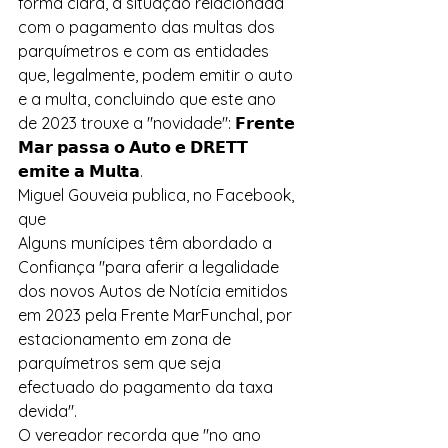
forma clara, a situação relacionada 
com o pagamento das multas dos 
parquímetros e com as entidades 
que, legalmente, podem emitir o auto 
e a multa, concluindo que este ano 
de 2023 trouxe a "novidade": 𝗙𝗿𝗲𝗻𝘁𝗲 
𝗠𝗮𝗿 𝗽𝗮𝘀𝘀𝗮 𝗼 𝗔𝘂𝘁𝗼 𝗲 𝗗𝗥𝗘𝗧𝗧 
𝗲𝗺𝗶𝘁𝗲 𝗮 𝗠𝘂𝗹𝘁𝗮.
Miguel Gouveia publica, no Facebook, 
que 
Alguns munícipes têm abordado a 
Confiança "para aferir a legalidade 
dos novos Autos de Notícia emitidos 
em 2023 pela Frente MarFunchal, por 
estacionamento em zona de 
parquímetros sem que seja 
efectuado do pagamento da taxa 
devida".
O vereador recorda que "no ano 