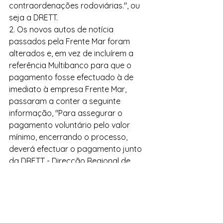
contraordenações rodoviárias.", ou 
seja a DRETT.
2. Os novos autos de notícia 
passados pela Frente Mar foram 
alterados e, em vez de incluírem a 
referência Multibanco para que o 
pagamento fosse efectuado à de 
imediato à empresa Frente Mar, 
passaram a conter a seguinte 
informação, "Para assegurar o 
pagamento voluntário pelo valor 
mínimo, encerrando o processo, 
deverá efectuar o pagamento junto 
da DRETT - Direcção Regional de 
Economia e Transportes Terrestres, 
presencialmente na Rua do Seminário 
n.º 21, Funchal". Deste modo a Frente 
Mar passa o Auto de Notícia e a 
Multa será emitida pela DRETT.