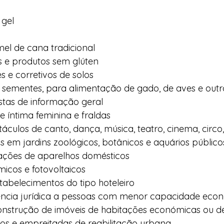
 gel
mel de cana tradicional
os e produtos sem glúten
es e corretivos de solos
 e sementes, para alimentação de gado, de aves e outr
evistas de informação geral
e íntima feminina e fraldas
áculos de canto, dança, música, teatro, cinema, circo
s em jardins zoológicos, botânicos e aquários público
rações de aparelhos domésticos
rmicos e fotovoltaicos
abelecimentos do tipo hoteleiro
stência jurídica a pessoas com menor capacidade eco
onstrução de imóveis de habitações económicas ou d
dos e empreitadas de reabilitação urbana