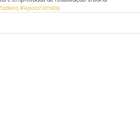
Madeira
#ApoioFamilias