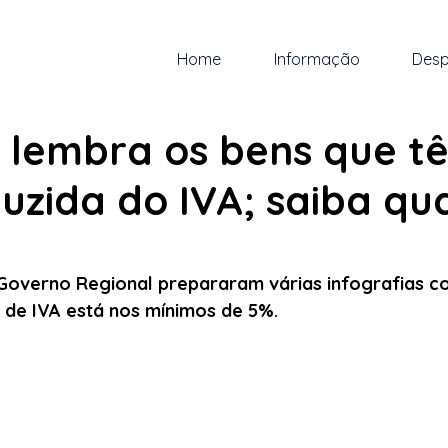
Home
Informação
Desp
ov. de 2022
2 min de leitura
 lembra os bens que t
uzida do IVA; saiba qua
 5 estrelas.
Governo Regional prepararam várias infografias c
 de IVA está nos mínimos de 5%. 