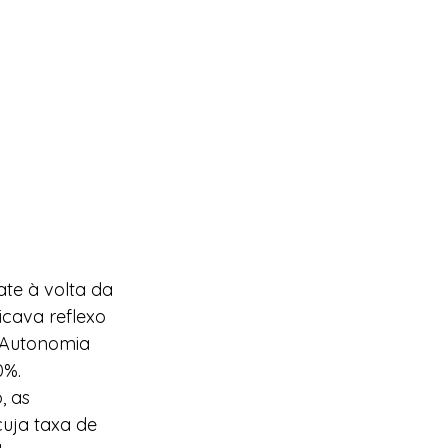
te à volta da 
icava reflexo 
 Autonomia 
0%.
 as 
uja taxa de 