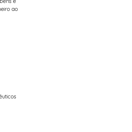
bens e 
eiro ao 
uticos 