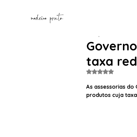
Henrique Correia
25 de n
Governo
taxa red
Avaliado com NaN de
As assessorias do 
produtos cuja taxa