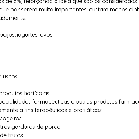
s de 5%, reforçando a ideia que são os considerados 
, que por serem muito importantes, custam menos dinh
nadamente:
ueijos, iogurtes, ovos
oluscos
 produtos hortícolas
pecialidades farmacêuticas e outros produtos farmacê
mente a fins terapêuticos e profiláticos
ssageiros
utras gorduras de porco
de frutos