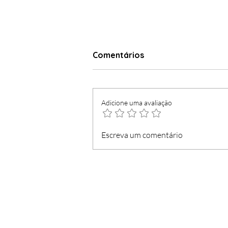
Comentários
Adicione uma avaliação
Madeirense concorre
Escreva um comentário
contra figura distinguida
pela Região