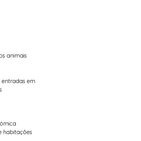
os animais
, entradas em 
s
nómica
e habitações 