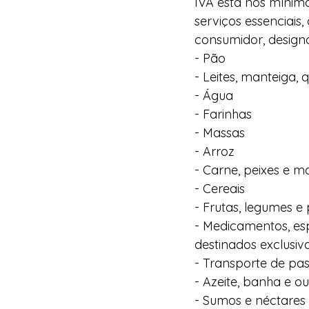
IVA está nos mínimo
serviços essenciais
consumidor, desig
- Pão
- Leites, manteiga, q
- Água
- Farinhas
- Massas
- Arroz
- Carne, peixes e m
- Cereais
- Frutas, legumes e
- Medicamentos, es
destinados exclusiva
- Transporte de pa
- Azeite, banha e o
- Sumos e néctares 