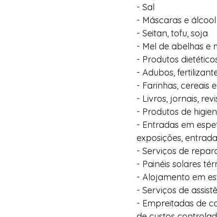
- Sal
- Máscaras e álcool
- Seitan, tofu, soja
- Mel de abelhas e 
- Produtos dietétic
- Adubos, fertilizant
- Farinhas, cereais
- Livros, jornais, r
- Produtos de higien
- Entradas em espet
exposições, entrada
- Serviços de repa
- Painéis solares té
- Alojamento em est
- Serviços de assi
- Empreitadas de c
de custos controla