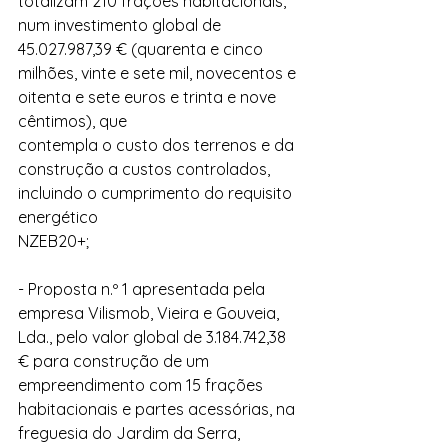
totalizam 210 frações habitacionais, 
num investimento global de 
45.027.987,39 € (quarenta e cinco 
milhões, vinte e sete mil, novecentos e 
oitenta e sete euros e trinta e nove 
cêntimos), que
contempla o custo dos terrenos e da 
construção a custos controlados, 
incluindo o cumprimento do requisito 
energético
NZEB20+;
- Proposta n.º 1 apresentada pela 
empresa Vilismob, Vieira e Gouveia, 
Lda., pelo valor global de 3.184.742,38 
€ para construção de um 
empreendimento com 15 frações 
habitacionais e partes acessórias, na 
freguesia do Jardim da Serra, 