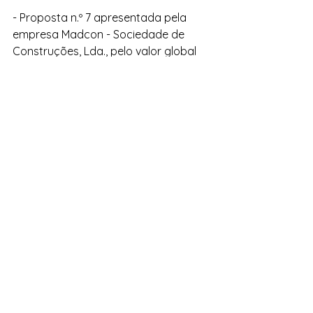
- Proposta n.º 7 apresentada pela 
empresa Madcon - Sociedade de 
Construções, Lda., pelo valor global 
de 4.923.288,93 €, para construção 
de um empreendimento com 24 
frações habitacionais e partes 
acessórias, na freguesia
de Água de Pena, concelho de 
Machico;
- Proposta n.º 8 apresentada pela 
empresa Balestilha - Investimentos 
Imobiliários, S.A., pelo valor global de 
3.401.851,84 € para construção de um 
empreendimento com 15 frações 
habitacionais e partes acessórias, na 
freguesia de Santo António, concelho 
do Funchal;