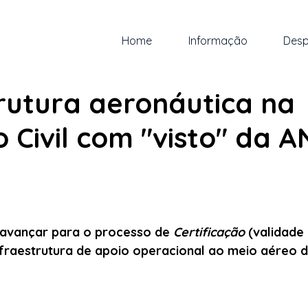
Home
Informação
Desp
r. de 2024
1 min de leitura
rutura aeronáutica na
 Civil com "visto" da 
 5 estrelas.
 avançar para o processo de 
Certificação 
(validade 
nfraestrutura de apoio operacional ao meio aéreo d