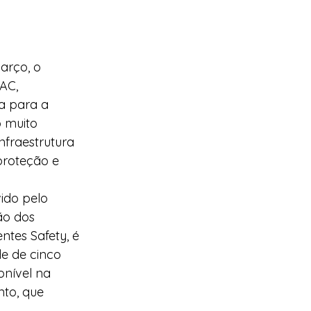
arço, o 
AC, 
a para a 
 muito 
nfraestrutura 
proteção e 
ido pelo 
ão dos 
ntes Safety, é 
de de cinco 
onível na 
to, que 