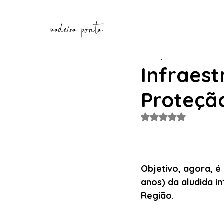
Henrique Correia
6 de ma
Infraest
Proteção
Avaliado com NaN de
Objetivo, agora, é
anos)
da aludida i
Região.