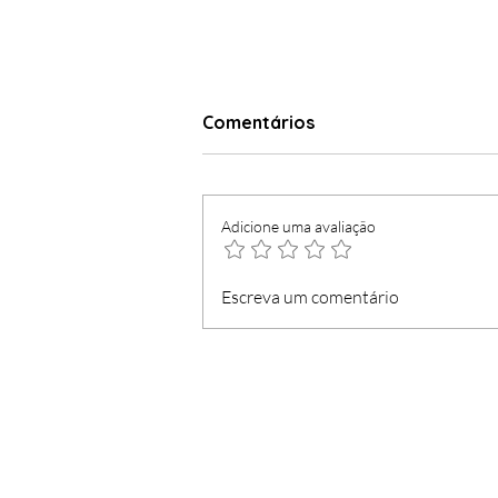
Comentários
Adicione uma avaliação
Governo acompanha
Escreva um comentário
vigilância do Exército e da
Polícia