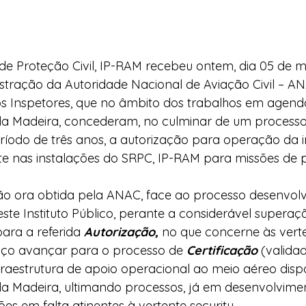
de Proteção Civil, IP-RAM recebeu ontem, dia 05 de m
tração da Autoridade Nacional de Aviação Civil – AN
Inspetores, que no âmbito dos trabalhos em agend
 Madeira, concederam, no culminar de um processo
ríodo de três anos, a autorização para operação da i
te nas instalações do SRPC, IP-RAM para missões de 
ão ora obtida pela ANAC, face ao processo desenvolv
este Instituto Público, perante a considerável superaç
ara a referida 
Autorização,
 no que concerne às verte
viço avançar para o processo de 
Certificação 
(valida
fraestrutura de apoio operacional ao meio aéreo disp
 Madeira, ultimando processos, já em desenvolvimen
es em falta atinentes à vertente security.