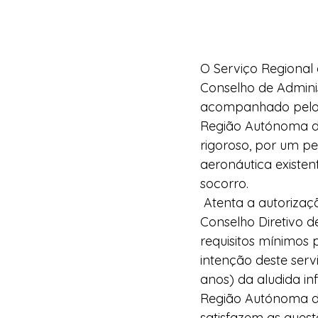
O Serviço Regional 
Conselho de Adminis
acompanhado pelos 
Região Autónoma da
rigoroso, por um pe
aeronáutica existen
socorro.
 Atenta a autorizaç
Conselho Diretivo d
requisitos mínimos p
intenção deste ser
anos)
da aludida in
Região Autónoma da
satisfazem as questõ