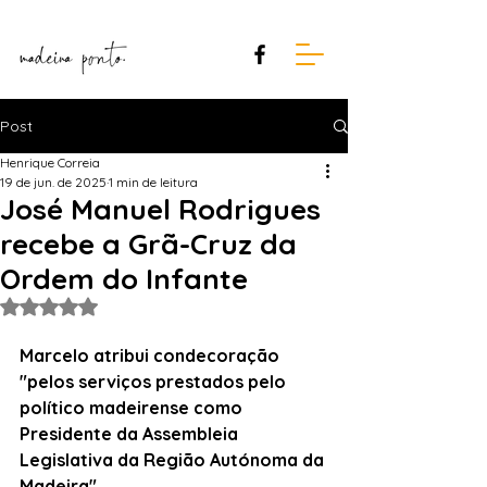
Post
Henrique Correia
19 de jun. de 2025
1 min de leitura
José Manuel Rodrigues
recebe a Grã-Cruz da
Ordem do Infante
Avaliado com NaN de 5 estrelas.
Marcelo atribui condecoração 
"pelos serviços prestados pelo 
político madeirense como 
Presidente da Assembleia 
Legislativa da Região Autónoma da 
Madeira".