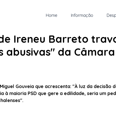
Home
Informação
Desp
o. de 2022
2 min de leitura
de Ireneu Barreto trav
as abusivas" da Câmara
 5 estrelas.
Miguel Gouveia que acrescenta: "À luz da decisão d
ia à maioria PSD que gere a edilidade, seria um ped
halenses".