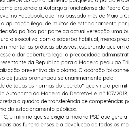
foi devolvido ao Parlamento porque só a polícia é qu
como pretendia a Autarquia funchalense de Pedro Ca
reve, no Facebook, que "no passado mês de Maio a Co
 a aplicação ilegal de multas de estacionamento por 
ecisão política por parte da actual vereação uma bu
tura o executivo, com a soberba habitual, menosprezo
iu em manter as práticas abusivas, esperando que um 
esse a dar cobertura legal à precocidade administrat
resentante da República para a Madeira pediu ao Tri
scalização preventiva do diploma. O acórdão foi conhe
ivo de juízes pronunciou-se unanimemente pela 
ade de todas as normas do decreto" que viria a permiti
o Autónoma da Madeira do Decreto-Lei n.º 107/2018, 
retiza o quadro de transferência de competências p
nio do estacionamento público».
TC, o mínimo que se exigia à maioria PSD que gere a ed
lpas aos funchalenses e a devolução de todos os mo