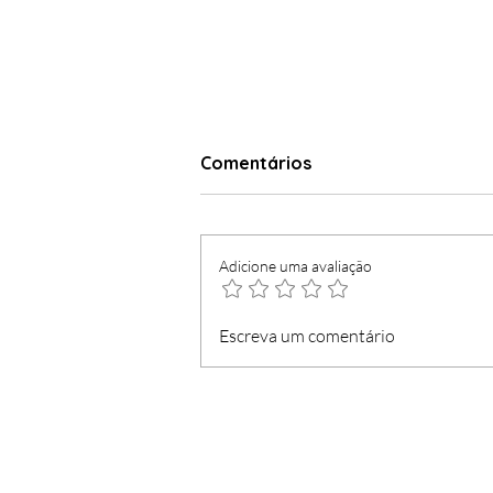
Comentários
Adicione uma avaliação
Festa do PSD-M tem
Escreva um comentário
mensagem para a "jota":
honremos a nossa história