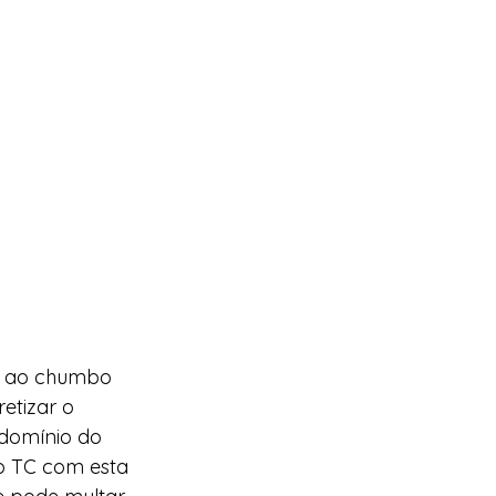
iu ao chumbo 
etizar o 
domínio do 
o TC com esta 