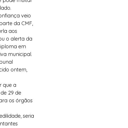
e pode multar 
lado.
nfiança veio 
parte da CMF, 
rla aos 
u o alerta da 
diploma em 
iva municipal.
bunal 
cido ontem, 
r que a 
de 29 de 
ara os órgãos 
ilidade, seria 
ntantes 