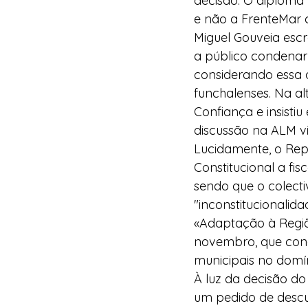
decisão. O diploma 
e não a FrenteMar 
Miguel Gouveia esc
a público condenar
considerando essa d
funchalenses. Na al
Confiança e insist
discussão na ALM vi
Lucidamente, o Rep
Constitucional a fi
sendo que o colect
"inconstitucionalid
«Adaptação à Regiã
novembro, que conc
municipais no domí
À luz da decisão do 
um pedido de descu