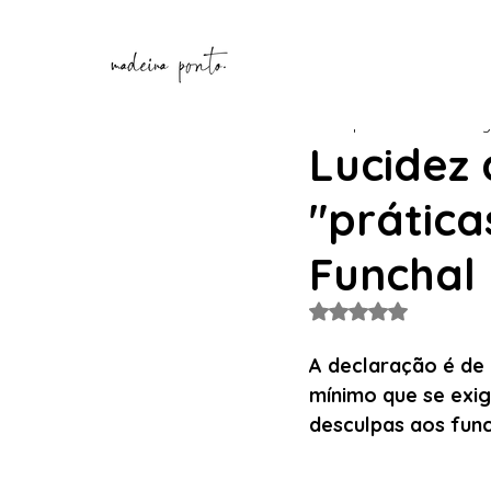
Henrique Correia
5 de ag
Lucidez 
"prátic
Funchal
Avaliado com NaN de
A declaração é de 
mínimo que se exig
desculpas aos func