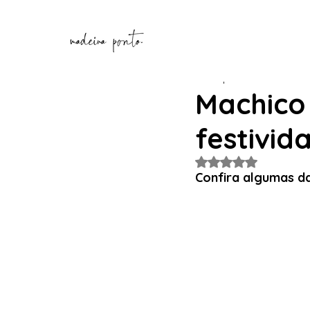
Henrique Correia
8 de de
Machico 
festivid
Avaliado com NaN de
Confira algumas da