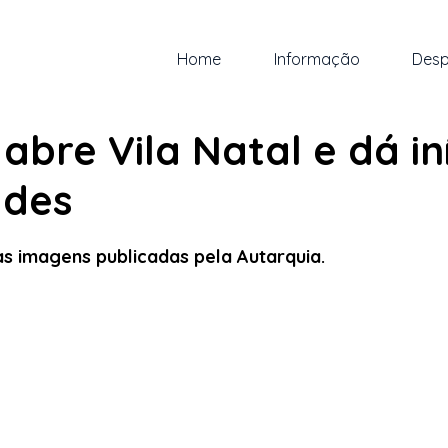
Home
Informação
Desp
z. de 2022
1 min de leitura
abre Vila Natal e dá in
ades
 5 estrelas.
s imagens publicadas pela Autarquia.