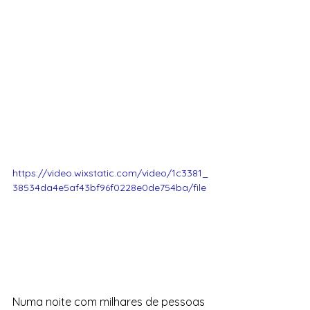
https://video.wixstatic.com/video/1c3381_
38534da4e5af43bf96f0228e0de754ba/file
Numa noite com milhares de pessoas 