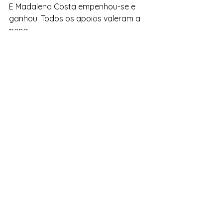
E Madalena Costa empenhou-se e 
ganhou. Todos os apoios valeram a 
pena. 
Desporto
Ver tudo
Posts recentes