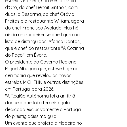
estrelas Michelin, são eles o Il Galo 
d'Oro, do chef Benoit Sinthon, com 
duas, o Desarma, do chef Otávio 
Freitas e o restauarnte William, agora 
do chef Francisco Avalada. Mas há 
ainda um madeirense que figura na 
lista de distinguidos, Afonso Dantas, 
que é chef do restaurante "A Cozinha 
do Paço", em Évora.
O presidente do Governo Regional, 
Miguel Albuquerque, esteve hoje na 
cerimónia que revelou as novas 
estrelas MICHELIN e outras distinções 
em Portugal para 2026.
"A Região Autónoma foi a anfitriã 
daquela que foi a terceira gala 
dedicada exclusivamente a Portugal 
do prestigiadíssimo guia.
Um evento que projeta a Madeira no 