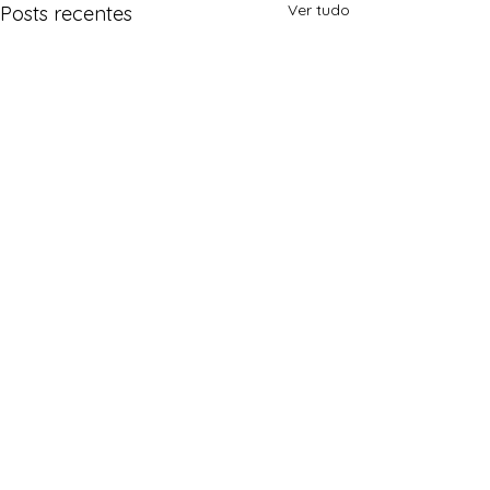
Ver tudo
Posts recentes
Comentários
0.0 / 5 (0)