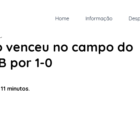
Home
Informação
Desp
go. de 2023
1 min de leitura
o venceu no campo do
B por 1-0
 5 estrelas.
11 minutos.