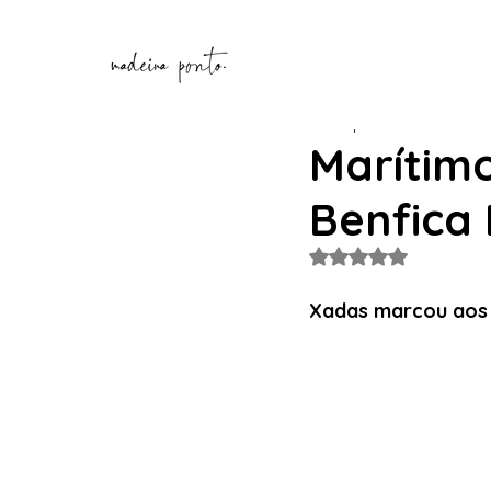
Henrique Correia
27 de a
Marítim
Benfica 
Avaliado com NaN de
Xadas marcou aos 