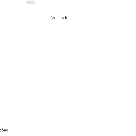
Ver tudo
elas.
ações