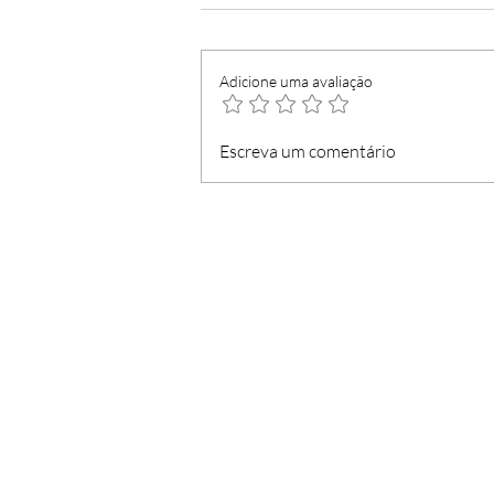
Adicione uma avaliação
Lojas 'Marítimo' passam a
Escreva um comentário
'Hummel'