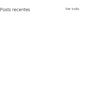
Ver tudo
Posts recentes
Comentários
0.0 / 5 (0)