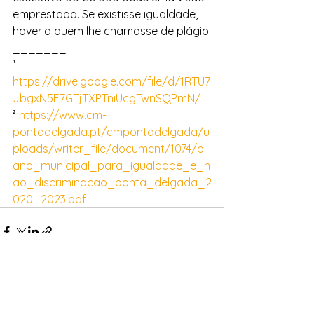
emprestada. Se existisse igualdade, 
haveria quem lhe chamasse de plágio.
_______
¹ 
https://drive.google.com/file/d/1RTU7
JbgxN5E7GTjTXPTniUcgTwnSQPmN/
² 
https://www.cm-
pontadelgada.pt/cmpontadelgada/u
ploads/writer_file/document/1074/pl
ano_municipal_para_igualdade_e_n
ao_discriminacao_ponta_delgada_2
020_2023.pdf
Ver tudo
Posts recentes