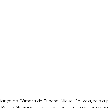
iança na Câmara do Funchal Miguel Gouveia, veio a p
 Polícia Municipal, publicando as competências e desm