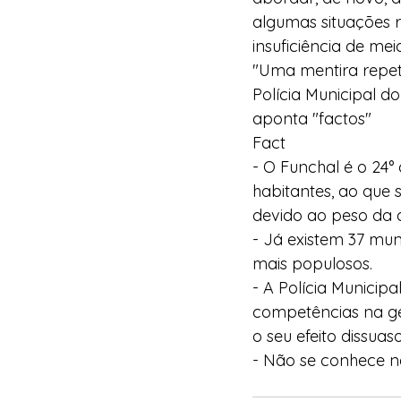
algumas situações 
insuficiência de m
"Uma mentira repet
Polícia Municipal do
aponta "factos"
Fact
- O Funchal é o 24°
habitantes, ao que 
devido ao peso da ac
- Já existem 37 mu
mais populosos.
- A Polícia Municip
competências na ges
o seu efeito dissua
- Não se conhece n