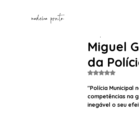
Henrique Correia
26 de n
Miguel 
da Políc
Avaliado com NaN de
"Polícia Municipal 
competências na ge
inegável o seu efei