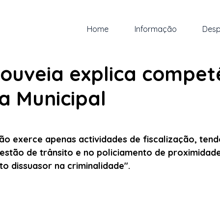
Home
Informação
Desp
ov. de 2022
1 min de leitura
Gouveia explica compet
ia Municipal
 5 estrelas.
não exerce apenas actividades de fiscalização, tend
stão de trânsito e no policiamento de proximidade
to dissuasor na criminalidade".