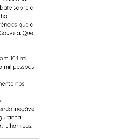
bate sobre a 
hal.
ências que a 
 Gouveia. Que 
om 104 mil 
5 mil pessoas 
mente nos 
o 
endo inegável 
egurança.
rulhar ruas.