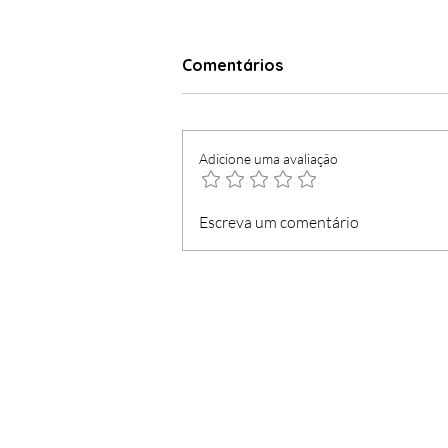
Comentários
Adicione uma avaliação
Loja do Cidadão com
Escreva um comentário
serviços mínimos