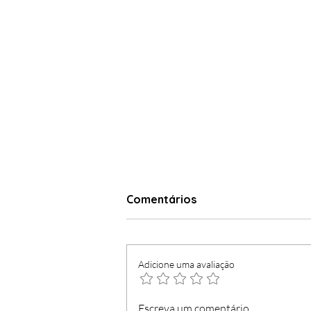
Comentários
Adicione uma avaliação
Madeirense concorre
Escreva um comentário