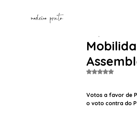
Henrique Correia
10 de a
Mobilid
Assembl
Avaliado com NaN de
Votos a favor de P
o voto contra do P