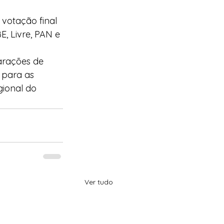
votação final 
, Livre, PAN e 
arações de 
 para as 
gional do 
Ver tudo