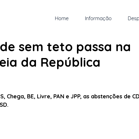
Home
Informação
Desp
br.
1 min de leitura
ade sem teto passa na
eia da República
 5 estrelas.
S, Chega, BE, Livre, PAN e JPP, as abstenções de C
SD.