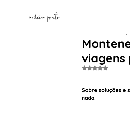
Henrique Correia
17 de ju
Monteneg
viagens
Avaliado com NaN de
Sobre soluções e s
nada.