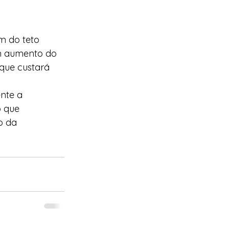
m do teto 
um aumento do 
que custará 
nte a 
 que 
o da 