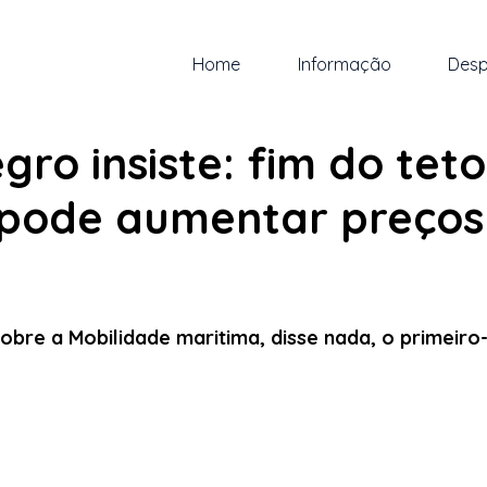
Home
Informação
Desp
n.
1 min de leitura
ro insiste: fim do tet
 pode aumentar preços
 5 estrelas.
obre a Mobilidade maritima, disse nada, o primeiro-