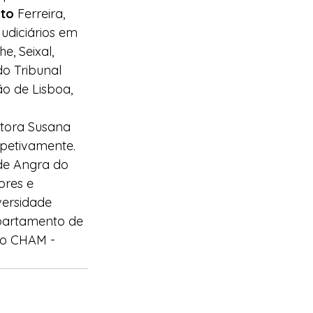
to 
Ferreira, 
udiciários em 
, Seixal, 
do Tribunal 
o de Lisboa, 
tora Susana 
spetivamente.
de Angra do 
res e 
ersidade 
partamento de 
 do CHAM - 