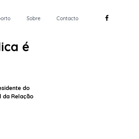
orto
Sobre
Contacto
ica é
esidente do 
l da Relação 