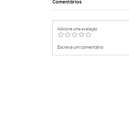
Comentários
Adicione uma avaliação
Dia do Funchal mais
Escreva um comentário
democrático e véspera
com concerto gratuito