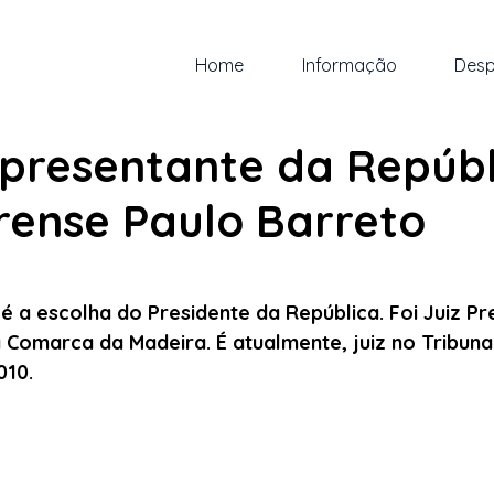
Home
Informação
Desp
br.
1 min de leitura
presentante da Repúbl
rense Paulo Barreto
 5 estrelas.
é a escolha do Presidente da República. Foi Juiz Pr
da Comarca da Madeira. É atualmente, juiz no Tribuna
010.