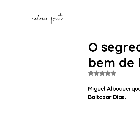
Henrique Correia
13 de d
O segred
bem de 
Avaliado com NaN de
Miguel Albuquerque
Baltazar Dias.