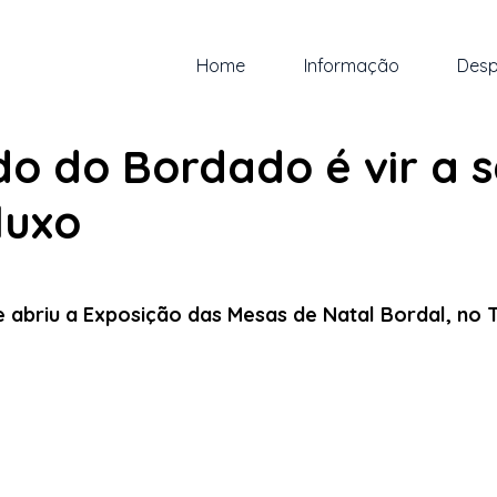
Home
Informação
Desp
ez. de 2025
1 min de leitura
o do Bordado é vir a 
luxo
 5 estrelas.
 abriu a Exposição das Mesas de Natal Bordal, no 