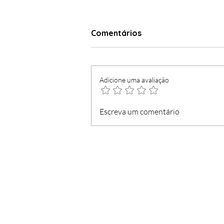
Comentários
Adicione uma avaliação
JSD-M "meteu na gaveta"
Escreva um comentário
os primeiros anos de
história