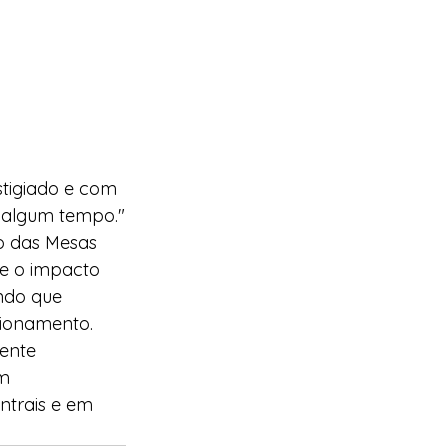
stigiado e com 
a algum tempo."
o das Mesas 
te o impacto 
ndo que 
cionamento.
ente 
m 
ntrais e em 