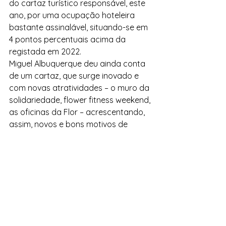
do cartaz turístico responsável, este 
ano, por uma ocupação hoteleira 
bastante assinalável, situando-se em 
4 pontos percentuais acima da 
registada em 2022.
Miguel Albuquerque deu ainda conta 
de um cartaz, que surge inovado e 
com novas atratividades – o muro da 
solidariedade, flower fitness weekend, 
as oficinas da Flor – acrescentando, 
assim, novos e bons motivos de 
interesse aos já conhecidos eventos 
e momentos do cartaz madeirense, 
refere uma informação publicada nas 
plataformas digitais do Governo.