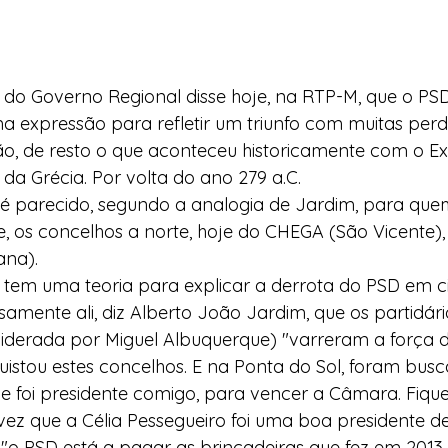
 do Governo Regional disse hoje, na RTP-M, que o PS
uma expressão para refletir um triunfo com muitas perd
são, de resto o que aconteceu historicamente com o Exé
da Grécia. Por volta do ano 279 a.C.
é parecido, segundo a analogia de Jardim, para que
, os concelhos a norte, hoje do CHEGA (São Vicente),
ana).
 tem uma teoria para explicar a derrota do PSD em c
samente ali, diz Alberto João Jardim, que os partidári
iderada por Miguel Albuquerque) "varreram a força d
istou estes concelhos. E na Ponta do Sol, foram bus
e foi presidente comigo, para vencer a Câmara. Fique
vez que a Célia Pessegueiro foi uma boa presidente 
"o PSD está a pagar as brincadeiras que fez em 201