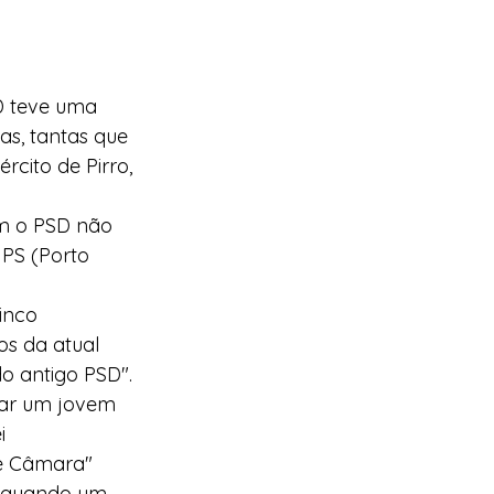
D teve uma 
as, tantas que 
rcito de Pirro, 
m o PSD não 
 PS (Porto 
inco 
os da atual 
o antigo PSD". 
car um jovem 
i 
de Câmara"
3 quando um 