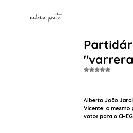
Henrique Correia
14 de o
Partidá
"varrer
Avaliado com NaN de
Alberto João Jardi
Vicente: o mesmo g
votos para o CHEG