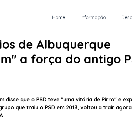
Home
Informação
Desp
ut. de 2025
1 min de leitura
rios de Albuquerque
am" a força do antigo 
 5 estrelas.
m disse que o PSD teve "uma vitória de Pirro" e exp
rupo que traiu o PSD em 2013, voltou a trair agora
A.