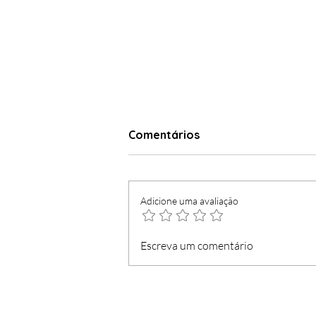
Comentários
Adicione uma avaliação
Madeirense concorre
Escreva um comentário
contra figura distinguida
pela Região