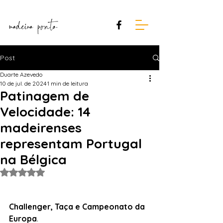
Post
Duarte Azevedo
10 de jul. de 2024
1 min de leitura
Patinagem de
Velocidade: 14
madeirenses
representam Portugal
na Bélgica
Avaliado com NaN de 5 estrelas.
Challenger, Taça e Campeonato da 
Europa
.