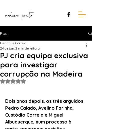
Post
Henrique Correia
24 de jan.
2 min de leitura
PJ cria equipa exclusiva
para investigar
corrupção na Madeira
Avaliado com NaN de 5 estrelas.
Dois anos depois, os três arguidos 
Pedro Calado, Avelino Farinha, 
Custódio Correia e Miguel 
Albuquerque, num processo à 
parte, aguardam decisões.