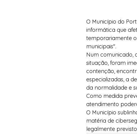
O Município do Port
informática que afe
temporariamente o f
municipais".
Num comunicado, o 
situação, foram im
contenção, encontr
especializadas, a d
da normalidade e s
Como medida prevent
atendimento poderã
O Município sublin
matéria de ciberse
legalmente previsto