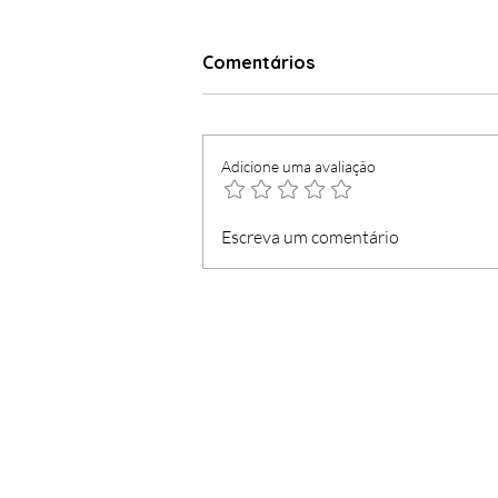
Comentários
Adicione uma avaliação
Dia do Funchal mais
Escreva um comentário
democrático e véspera
com concerto gratuito