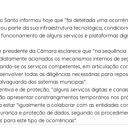
o Santo informou hoje que "foi detetada uma ocorrên
tou parte da sua infraestrutura tecnológica, condicio
uncionamento de alguns serviços e plataformas digit
presidente da Câmara esclarece que "na sequência 
ediatamente acionados os mecanismos internos de se
ando-se os serviços competentes, em articulação co
esenvolver todas as diligências necessárias para repo
alvaguarda dos sistemas municipas".
iva e de proteção, "alguns serviços digitais e canais
o apresentar constrangimentos temporários nos pró
ha estar "igualmente a colaborar com as entidades c
gurança e proteção de dados, seguindo os procedime
s para este tipo de ocorrências".