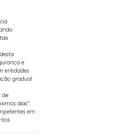
cia 
nando 
ais 
desta 
gurança e 
m entidades 
sição gradual 
 de 
ximos dias".
ompetentes em 
ntos 