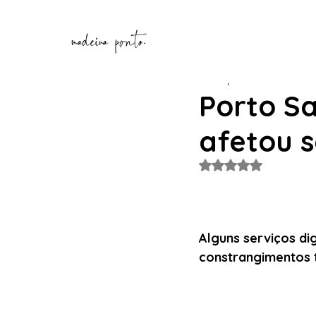
Henrique Correia
26 de m
Porto Sa
afetou s
Avaliado com NaN de
Alguns serviços di
constrangimentos 