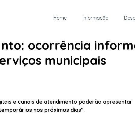
Home
Informação
Desp
ai.
1 min de leitura
nto: ocorrência inform
erviços municipais
 5 estrelas.
gitais e canais de atendimento poderão apresentar 
temporários nos próximos dias".