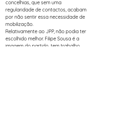
concelhias, que sem uma 
regularidade de contactos, acabam 
por não sentir essa necessidade de 
mobilização.
Relativamente ao JPP, não podia ter 
escolhido melhor. Filipe Sousa é a 
imagem do partido, tem trabalho 
feito em Santa Cruz e pode muito 
bem ser eleito para a Assembleia da 
República, sobretudo num contexto 
em que o JPP aparece como o 
partido da oposição que mais tem 
incomodado o Governo com 
questões e recursos aos tribunais 
que revelam ação política 
interventiva, como se pede a um 
partido que faz oposição ao 
Governo. Estas eleições nacionais 
podem até dar sequência à subida 