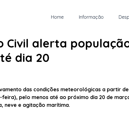
Home
Informação
Desp
ar.
2 min de leitura
 Civil alerta populaçã
té dia 20
 5 estrelas.
vamento das condições meteorológicas a partir de
-feira), pelo menos até ao próximo dia 20 de març
a, neve e agitação marítima.