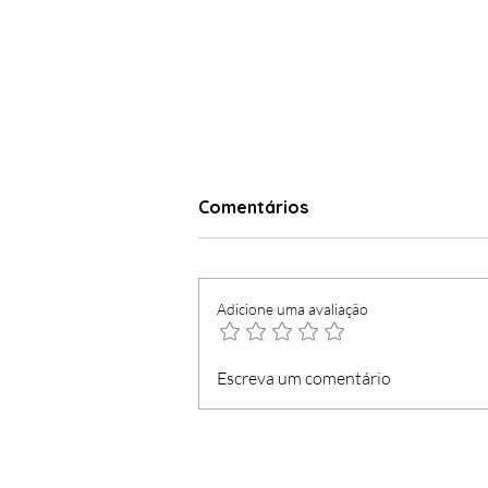
Comentários
Adicione uma avaliação
Dia do Funchal mais
Escreva um comentário
democrático e véspera
com concerto gratuito