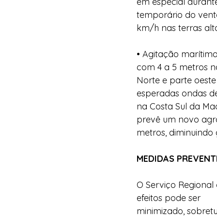
em especial durant
temporário do vent
km/h nas terras alta
• Agitação marítima
com 4 a 5 metros n
Norte e parte oeste
esperadas ondas de
na Costa Sul da Mad
prevê um novo agra
metros, diminuindo
MEDIDAS PREVENT
O Serviço Regional 
efeitos pode ser  
minimizado, sobret