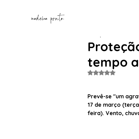
Henrique Correia
16 de m
Proteção
tempo a
Avaliado com NaN de
Prevê-se "um agra
17 de março (terça
feira). Vento, chuv