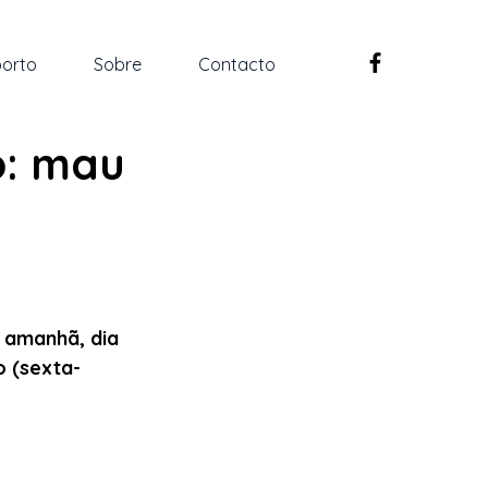
orto
Sobre
Contacto
o: mau
 amanhã, dia 
o (sexta-