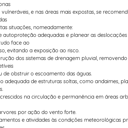
onas  
 vulneráveis, e nas áreas mais expostas, se recomen
das  
stas situações, nomeadamente: 
e autoproteção adequadas e planear as deslocações
udo face ao  
o, evitando a exposição ao risco. 
trução dos sistemas de drenagem pluvial, removendo i
tíveis  
u de obstruir o escoamento das águas. 
ão adequada de estruturas soltas, como andaimes, pla
. 
acrescidos na circulação e permanência em áreas arbo
rvores por ação do vento forte. 
mentos e atividades às condições meteorológicas pre
s  