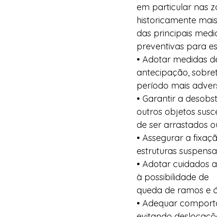
em particular nas z
historicamente mais
das principais medi
preventivas para e
• Adotar medidas d
antecipação, sobret
período mais advers
• Garantir a desobs
outros objetos susce
de ser arrastados o
• Assegurar a fixaç
estruturas suspensas
• Adotar cuidados 
à possibilidade de  
queda de ramos e á
• Adequar comporta
evitando deslocaçõe