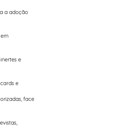
da a adoção 
 em 
nertes e 
cards e 
rizadas, face 
vistas, 