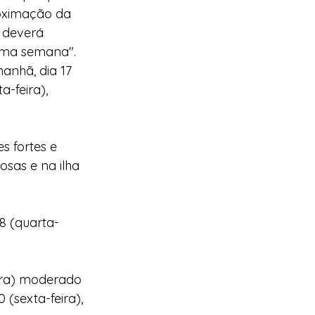
oximação da  
 deverá 
xima semana".
anhã, dia 17 
-feira), 
s fortes e 
sas e na ilha 
8 (quarta-
eira) moderado 
(sexta-feira), 