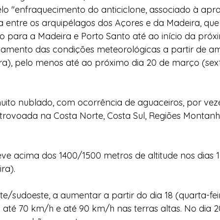
elo "enfraquecimento do anticiclone, associado à apr
 entre os arquipélagos dos Açores e da Madeira, que
o para a Madeira e Porto Santo até ao início da pró
amento das condições meteorológicas a partir de am
ra), pelo menos até ao próximo dia 20 de março (sexta
uito nublado, com ocorrência de aguaceiros, por veze
ovoada na Costa Norte, Costa Sul, Regiões Montanho
eve acima dos 1400/1500 metros de altitude nos dias 1
ra). 
ste/sudoeste, a aumentar a partir do dia 18 (quarta-f
até 70 km/h e até 90 km/h nas terras altas. No dia 20 