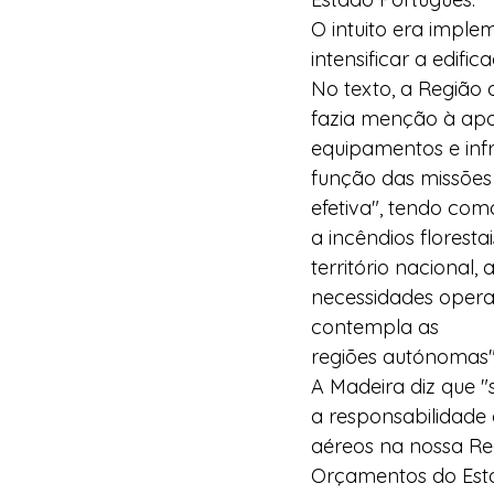
O intuito era imple
intensificar a edif
No texto, a Região 
fazia menção à apos
equipamentos e infra
função das missões
efetiva", tendo co
a incêndios floresta
território nacional
necessidades operac
contempla as 
regiões autónomas
A Madeira diz que "
a responsabilidade 
aéreos na nossa Regi
Orçamentos do Esta