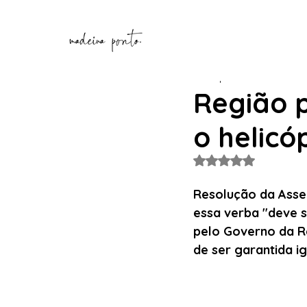
henriquecorreia196
31 de
Região 
o helicó
Avaliado com NaN de
Resolução da Asse
essa verba "deve 
pelo Governo da Re
de ser garantida i