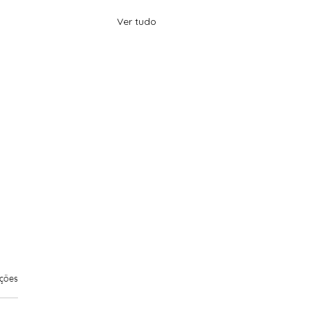
Ver tudo
elas.
ações