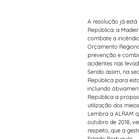
A resolução já está
República: a Madei
combate a incêndio
Orçamento Regional
prevenção e combat
acidentes nas levad
Sendo assim, na seq
República para esta
incluindo óbviamen
República a propost
utilização dos meio
Lembra a ALRAM que 
outubro de 2018, ve
respeito, que a ges
Estado Português.