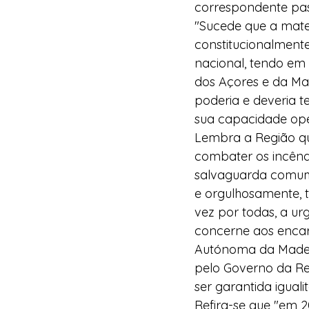
correspondente pas
"Sucede que a mater
constitucionalment
nacional, tendo em 
dos Açores e da Mad
poderia e deveria t
sua capacidade ope
Lembra a Região que
combater os incêndi
salvaguarda comum 
e orgulhosamente, 
vez por todas, a u
concerne aos encar
Autónoma da Madeir
pelo Governo da Re
ser garantida igual
Refira-se que "em 2