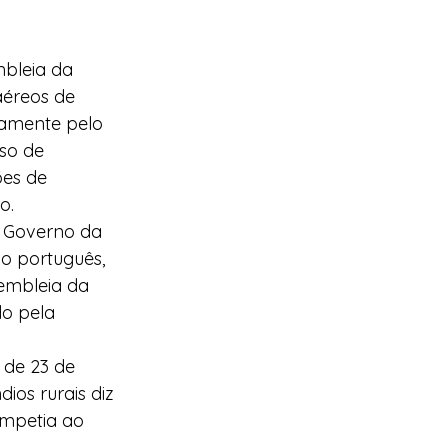
mbleia da 
aéreos de 
ramente pelo 
so de 
es de 
o.
o Governo da 
io português, 
embleia da 
do pela 
 de 23 de 
ios rurais diz 
ompetia ao 