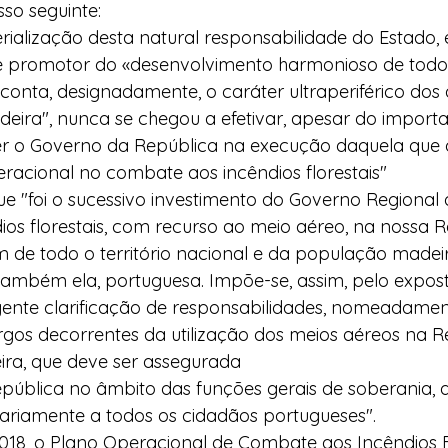
so seguinte:
ialização desta natural responsabilidade do Estado,
e promotor do «desenvolvimento harmonioso de todo o
conta, designadamente, o caráter ultraperiférico dos
eira", nunca se chegou a efetivar, apesar do import
er o Governo da República na execução daquela que d
racional no combate aos incêndios florestais"
 "foi o sucessivo investimento do Governo Regional 
os florestais, com recurso ao meio aéreo, na nossa 
de todo o território nacional e da população madeir
também ela, portuguesa. Impõe-se, assim, pelo expos
rgente clarificação de responsabilidades, nomeadamen
gos decorrentes da utilização dos meios aéreos na R
a, que deve ser assegurada 
pública no âmbito das funções gerais de soberania, a
itariamente a todos os cidadãos portugueses".
018, o Plano Operacional de Combate aos Incêndios Fl