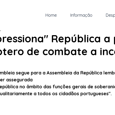
Home
Informação
Desp
 jul. de 2022
3 min de leitura
pressiona" República a
ptero de combate a inc
 5 estrelas.
mbleia segue para a Assembleia da República lemb
ser assegurada 
pública no âmbito das funções gerais de soberania
gualitariamente a todos os cidadãos portugueses".