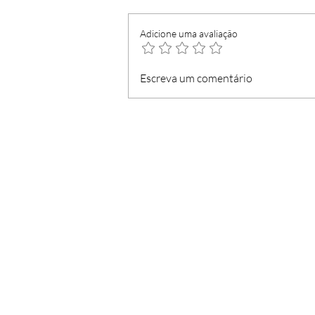
Adicione uma avaliação
Loja do Cidadão com
Escreva um comentário
serviços mínimos