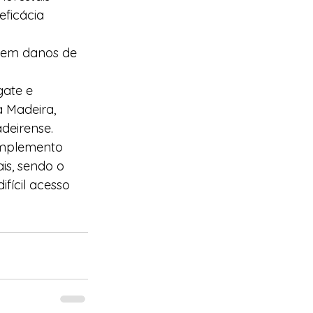
ficácia 
ssem danos de 
gate e 
 Madeira, 
deirense.
mplemento 
is, sendo o 
fícil acesso 