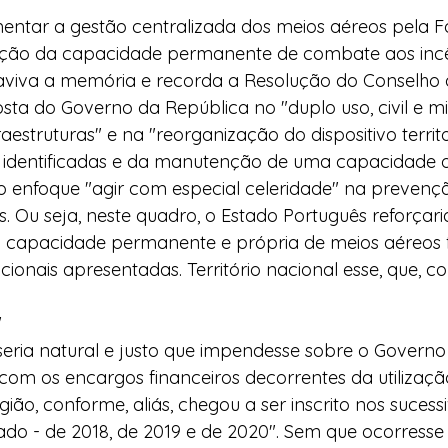
mentar a gestão centralizada dos meios aéreos pela F
icação da capacidade permanente de combate aos incên
aviva a memória e recorda a Resolução do Conselho d
ta do Governo da República no "duplo uso, civil e mili
estruturas" e na "reorganização do dispositivo territo
 identificadas e da manutenção de uma capacidade o
mo enfoque "agir com especial celeridade" na preven
is. Ou seja, neste quadro, o Estado Português reforçari
, a capacidade permanente e própria de meios aéreos 
ionais apresentadas. Território nacional esse, que, co
"
seria natural e justo que impendesse sobre o Governo
com os encargos financeiros decorrentes da utilizaçã
ão, conforme, aliás, chegou a ser inscrito nos sucessi
do - de 2018, de 2019 e de 2020". Sem que ocorresse 