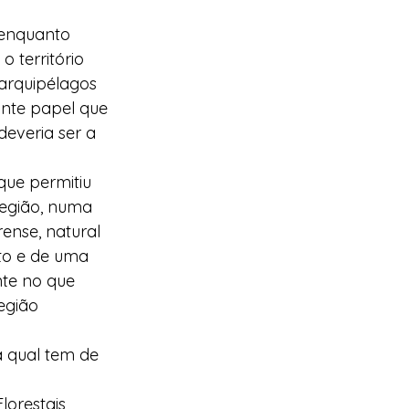
 enquanto 
 território 
 arquipélagos 
ante papel que 
everia ser a 
que permitiu 
Região, numa 
ense, natural 
to e de uma 
te no que 
egião 
 qual tem de 
orestais 