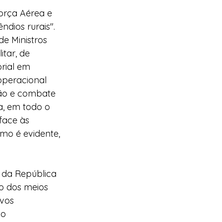
orça Aérea e 
dios rurais".
e Ministros 
tar, de 
rial em 
peracional 
ção e combate 
a, em todo o 
face às 
mo é evidente, 
 da República 
o dos meios 
vos 
o 