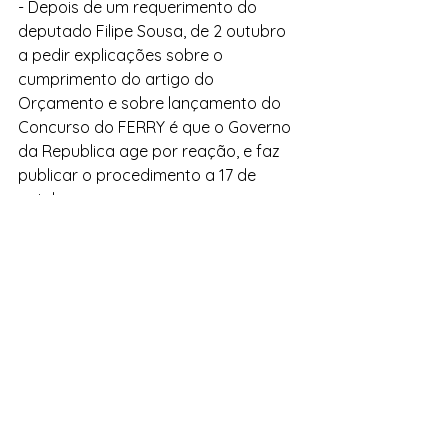
- Depois de um requerimento do 
deputado Filipe Sousa, de 2 outubro  
a pedir explicações sobre o 
cumprimento do artigo do 
Orçamento e sobre lançamento do 
Concurso do FERRY é que o Governo 
da Republica age por reação, e faz 
publicar o procedimento a 17 de 
outubro.  
 E assim se vai embrulhando as 
aspirações dos cidadãos da Madeira 
e do Porto Santo. 
Ver tudo
Posts recentes